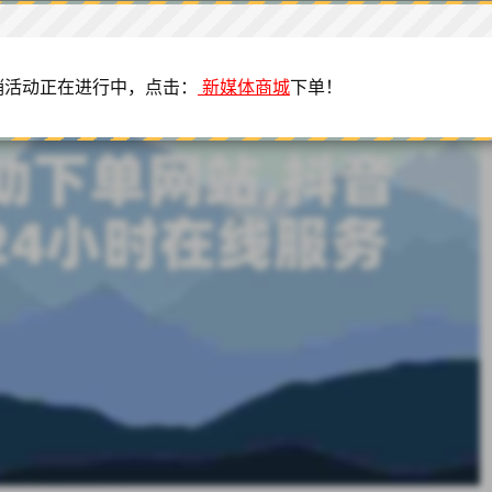
销活动正在进行中，点击：
新媒体商城
下单！