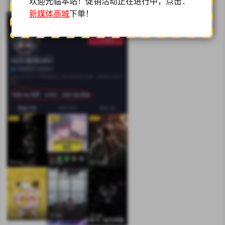
欢迎光临本站！促销活动正在进行中，点击：
新媒体商城
下单！